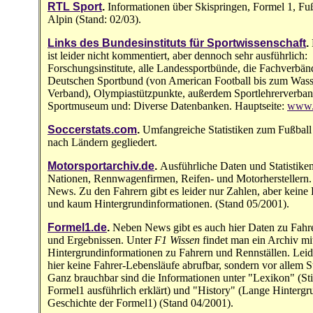
RTL Sport
.
Informationen über Skispringen, Formel 1, Fu
Alpin (Stand: 02/03).
Links des Bundesinstituts für Sportwissenschaft
.
ist leider nicht kommentiert, aber dennoch sehr ausführlich:
Forschungsinstitute, alle Landessportbünde, die Fachverbän
Deutschen Sportbund (von American Football bis zum Wass
Verband), Olympiastützpunkte, außerdem Sportlehrerverban
Sportmuseum und: Diverse Datenbanken. Hauptseite:
www.
Soccerstats.com
.
Umfangreiche Statistiken zum Fußball
nach Ländern gegliedert.
Motorsportarchiv.de
.
Ausführliche Daten und Statistike
Nationen, Rennwagenfirmen, Reifen- und Motorherstellern
News. Zu den Fahrern gibt es leider nur Zahlen, aber keine
und kaum Hintergrundinformationen. (Stand 05/2001).
Formel1.de
.
Neben News gibt es auch hier Daten zu Fahr
und Ergebnissen. Unter
F1 Wissen
findet man ein Archiv mi
Hintergrundinformationen zu Fahrern und Rennställen. Leid
hier keine Fahrer-Lebensläufe abrufbar, sondern vor allem St
Ganz brauchbar sind die Informationen unter "Lexikon" (St
Formel1 ausführlich erklärt) und "History" (Lange Hintergr
Geschichte der Formel1) (Stand 04/2001).