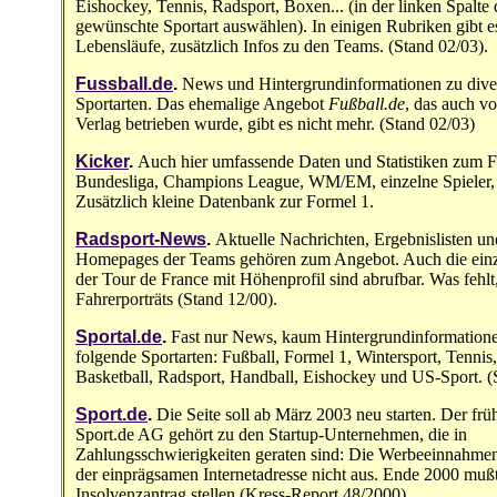
Eishockey, Tennis, Radsport, Boxen... (in der linken Spalte 
gewünschte Sportart auswählen). In einigen Rubriken gibt e
Lebensläufe, zusätzlich Infos zu den Teams. (Stand 02/03).
Fussball.de
.
News und Hintergrundinformationen zu dive
Sportarten. Das ehemalige Angebot
Fußball.de
, das auch v
Verlag betrieben wurde, gibt es nicht mehr. (Stand 02/03)
Kicker
.
Auch hier umfassende Daten und Statistiken zum Fu
Bundesliga, Champions League, WM/EM, einzelne Spieler, N
Zusätzlich kleine Datenbank zur Formel 1.
Radsport-News
.
Aktuelle Nachrichten, Ergebnislisten u
Homepages der Teams gehören zum Angebot. Auch die ein
der Tour de France mit Höhenprofil sind abrufbar. Was fehlt
Fahrerporträts (Stand 12/00).
Sportal.de
.
Fast nur News, kaum Hintergrundinformation
folgende Sportarten: Fußball, Formel 1, Wintersport, Tennis,
Basketball, Radsport, Handball, Eishockey und US-Sport. (
Sport.de
.
Die Seite soll ab März 2003 neu starten. Der frü
Sport.de AG gehört zu den Startup-Unternehmen, die in
Zahlungsschwierigkeiten geraten sind: Die Werbeeinnahmen 
der einprägsamen Internetadresse nicht aus. Ende 2000 muß
Insolvenzantrag stellen (Kress-Report 48/2000).