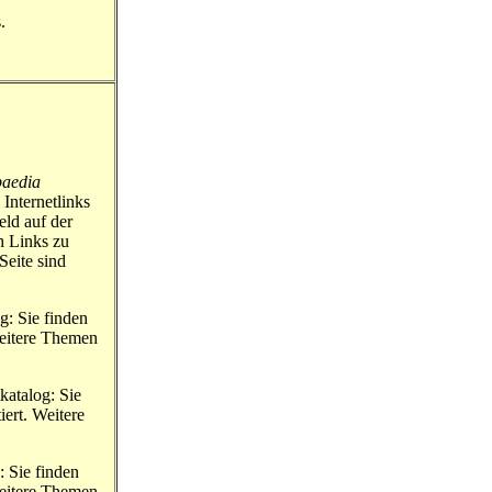
.
paedia
 Internetlinks
eld auf der
h Links zu
Seite sind
og: Sie finden
Weitere Themen
tkatalog: Sie
ert. Weitere
g: Sie finden
Weitere Themen