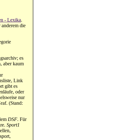
n - Lexika
.
r anderem die
egorie
gsarchiv; es
n, aber kaum
ur
sliste, Link
t gibt es
nläufe, oder
elsweise nur
raf. (Stand:
dem
DSF
. Für
ure.
Sport1
ellen,
sport,