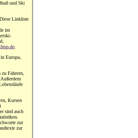
ßball und Ski
Diese Linkliste
de im
erski-
d,
bisp.de
.
 in Europa,
n zu Fahrern,
. Außerdem
 Lebensläufe
ern, Kursen
t
er sind auch
atistiken.
ichworte zur
undtexte zur