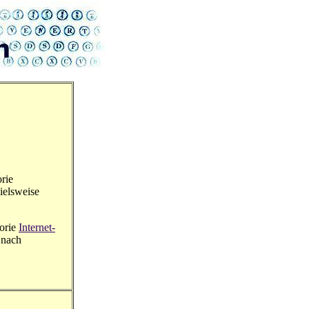
orie
ielsweise
gorie
Internet-
 nach