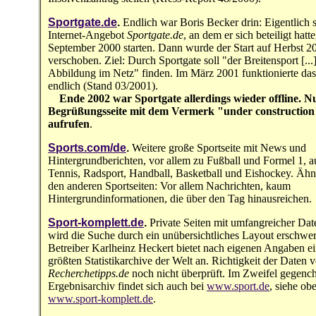
Sportgate.de
.
Endlich war Boris Becker drin: Eigentlich s
Internet-Angebot
Sportgate.de
, an dem er sich beteiligt hatt
September 2000 starten. Dann wurde der Start auf Herbst 2
verschoben. Ziel: Durch Sportgate soll "der Breitensport [...
Abbildung im Netz" finden. Im März 2001 funktionierte da
endlich (Stand 03/2001).
Ende 2002 war Sportgate allerdings wieder offline. N
Begrüßungsseite mit dem Vermerk "under construction"
aufrufen
.
Sports.com/de
.
Weitere große Sportseite mit News und
Hintergrundberichten, vor allem zu Fußball und Formel 1, 
Tennis, Radsport, Handball, Basketball und Eishockey. Ähn
den anderen Sportseiten: Vor allem Nachrichten, kaum
Hintergrundinformationen, die über den Tag hinausreichen.
Sport-komplett.de
.
Private Seiten mit umfangreicher Da
wird die Suche durch ein unübersichtliches Layout erschwer
Betreiber Karlheinz Heckert bietet nach eigenen Angaben ei
größten Statistikarchive der Welt an. Richtigkeit der Daten 
Recherchetipps.de
noch nicht überprüft. Im Zweifel gegenc
Ergebnisarchiv findet sich auch bei
www.sport.de
, siehe ob
www.sport-komplett.de
.