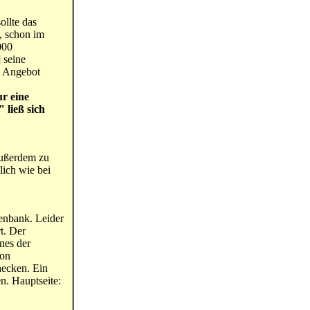
ollte das
e, schon im
000
] seine
s Angebot
ur eine
 ließ sich
außerdem zu
lich wie bei
tenbank. Leider
t. Der
nes der
von
hecken. Ein
en. Hauptseite: