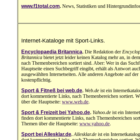
www.f1total.com
.
News, Statistiken und Hintergrundinfos
Internet-Kataloge mit Sport-Links.
Encyclopaedia Britannica
.
Die Redaktion der
Encyclo
Britannica
bietet jetzt leider keinen Katalog mehr an, in dem
nach Themenbereichen sortiert sind. Aber: Wer in das Suchf
Hauptseite einen Suchbegriff eingibt, erhält als Antwort auc
ausgewählten Internetseiten. Alle anderen Angebote auf der 
kostenpflichtig.
Sport & Fitneß bei web.de
.
Web.de
ist ein Internetkatal
dort kommentierte Links, nach Themenbereichen sortiert. 
über die Hauptseite:
www.web.de
.
Sport & Freizeit bei Yahoo.de
.
Yahoo.de
ist ein Interne
finden dort kommentierte Links, nach Themenbereichen sorti
Themen über die Hauptseite:
www.yahoo.de
.
Sport bei Allesklar.de
.
Allesklar.de
ist ein Internetkatalo
dort kommentierte Links, nach Themenbereichen sortiert. 