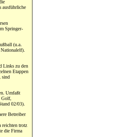
die
s ausführliche
rsen
om Springer-
ßball (u.a.
ationalelf).
nd Links zu den
zelnen Etappen
, sind
en. Umfaßt
 Golf,
Stand 02/03).
here Betreiber
reichten trotz
te die Firma